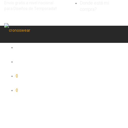
Donde está mi
Envío gratis a nivel nacional
para Diseños de Temporada!!
compra?
0
0