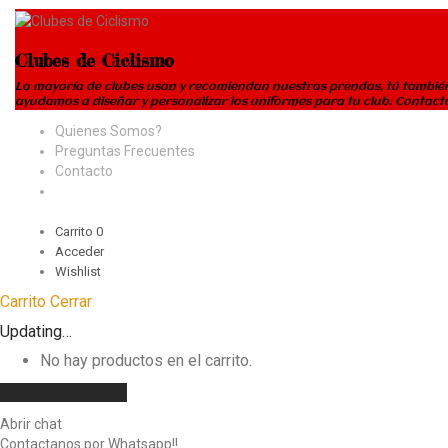
Clubes de Ciclismo
La mayoría de clubes usan y recomiendan nuestras prendas, tú también 
ayudamos a diseñar y personalizar los uniformes para tu club. Conta
Quienes Somos?
Preguntas Frecuentes
Contacto
Carrito
0
Acceder
Wishlist
Carrito
Cerrar
Updating…
No hay productos en el carrito.
Seguir comprando
Abrir chat
Contactanos por Whatsapp!!