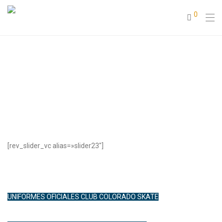
0
[rev_slider_vc alias=»slider23″]
UNIFORMES OFICIALES CLUB COLORADO SKATE