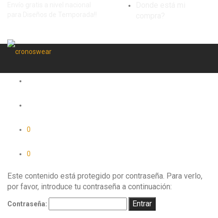
Donde está mi
Envío gratis a nivel nacional
para Diseños de Temporada!!
compra?
0
0
Este contenido está protegido por contraseña. Para verlo,
por favor, introduce tu contraseña a continuación:
Contraseña: