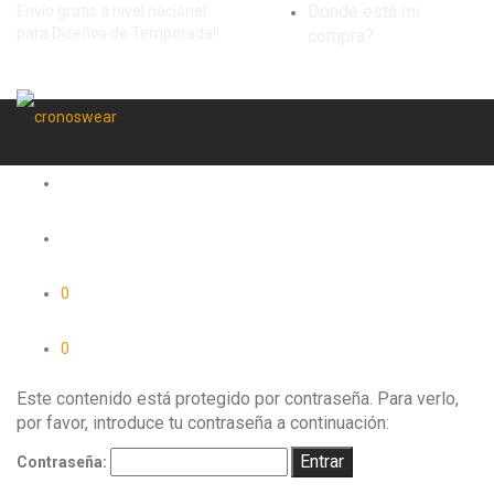
Donde está mi
Envío gratis a nivel nacional
para Diseños de Temporada!!
compra?
0
0
Este contenido está protegido por contraseña. Para verlo,
por favor, introduce tu contraseña a continuación:
Contraseña: