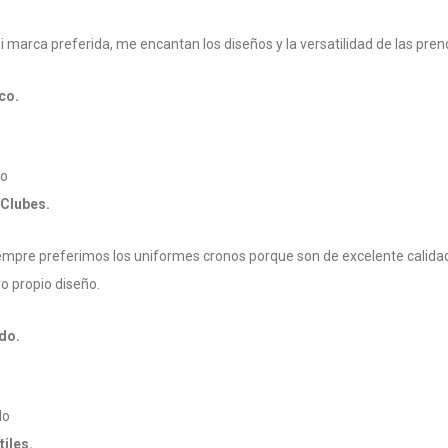
 marca preferida, me encantan los diseños y la versatilidad de las pren
sco.
co
 Clubes.
siempre preferimos los uniformes cronos porque son de excelente calid
ro propio diseño.
do.
do
tiles.