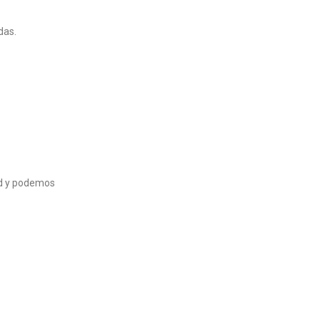
das.
ad y podemos