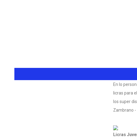
En lo person
licras para 
los super dis
Zambrano -
Licras Juve