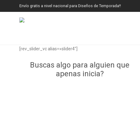
Envío gratis a nivel nacional para Diseños de Temporada!!
[rev_slider_vc alias=»slider4″]
Buscas algo para alguien que
apenas inicia?