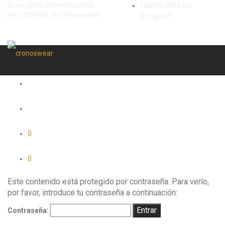
Donde está mi
Envío gratis a nivel nacional
para Diseños de Temporada!!
compra?
0
0
Este contenido está protegido por contraseña. Para verlo,
por favor, introduce tu contraseña a continuación:
Contraseña: