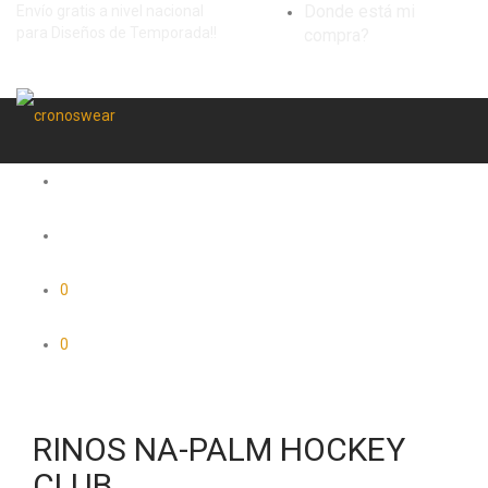
Donde está mi
Envío gratis a nivel nacional
para Diseños de Temporada!!
compra?
0
0
RINOS NA-PALM HOCKEY
CLUB