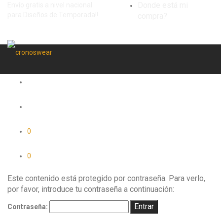
Donde está mi
Envío gratis a nivel nacional
para Diseños de Temporada!!
compra?
0
0
Este contenido está protegido por contraseña. Para verlo,
por favor, introduce tu contraseña a continuación:
Contraseña: