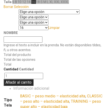
Talla
6
8
10
12
14
16
18
S
M
L
XL
XXL
XXXL
Borrar Selección
Tipo Tela
Pantalón
Manga
Limpiar
Talla
NOMBRE
Ingrese el texto a incluir en la prenda. No están disponibles tildes,
ñ, u otros acentos.
Total del producto
Total de las opciones
Total
Cantidad
Cantidad
Añadir al carrito
Información adicional
BASIC – peso medio – elasticidad alta
,
CLASSIC
Tipo
– peso alto – elasticidad alta
,
TRAINING – peso
Tela
super alto – elasticidad baja