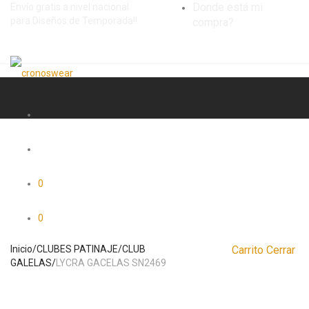
Donde está mi
Envío gratis a nivel nacional
para Diseños de Temporada!!
compra?
0
0
Inicio
/
CLUBES PATINAJE
/
CLUB
Carrito
Cerrar
GALELAS
/
LYCRA GACELAS SN2469