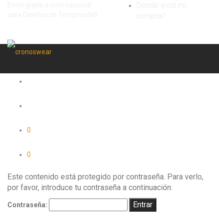
Donde está mi
Envío gratis a nivel nacional
para Diseños de Temporada!!
compra?
0
0
Este contenido está protegido por contraseña. Para verlo,
por favor, introduce tu contraseña a continuación:
Contraseña: