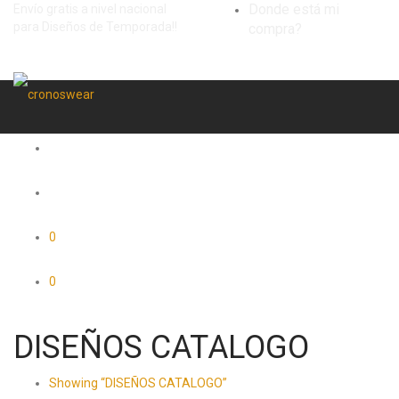
Donde está mi
Envío gratis a nivel nacional
para Diseños de Temporada!!
compra?
0
0
DISEÑOS CATALOGO
Showing
“DISEÑOS CATALOGO”