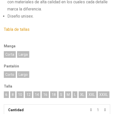
con materiales de alta calidad en los cuales cada detalle
marca la diferencia.
Diseño unisex.
Tabla de tallas
Manga
Corta
Larga
Pantalón
Corto
Largo
Talla
6
8
10
12
14
16
18
S
M
L
XL
XXL
XXXL
Cantidad