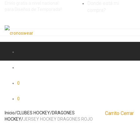
Donde está mi
Envío gratis a nivel nacional
para Diseños de Temporada!!
compra?
0
0
Inicio
/
CLUBES HOCKEY
/
DRAGONES
Carrito
Cerrar
HOCKEY
/
JERSEY HOCKEY DRAGONES ROJO