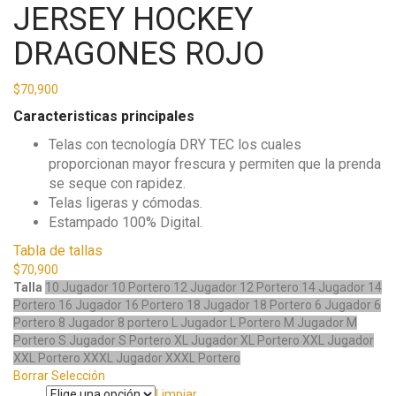
JERSEY HOCKEY
DRAGONES ROJO
$
70,900
Caracteristicas principales
Telas con tecnología DRY TEC los cuales
proporcionan mayor frescura y permiten que la prenda
se seque con rapidez.
Telas ligeras y cómodas.
Estampado 100% Digital.
Tabla de tallas
$
70,900
Talla
10 Jugador
10 Portero
12 Jugador
12 Portero
14 Jugador
14
Portero
16 Jugador
16 Portero
18 Jugador
18 Portero
6 Jugador
6
Portero
8 Jugador
8 portero
L Jugador
L Portero
M Jugador
M
Portero
S Jugador
S Portero
XL Jugador
XL Portero
XXL Jugador
XXL Portero
XXXL Jugador
XXXL Portero
Borrar Selección
Limpiar
Talla