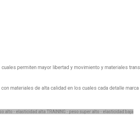
as cuales permiten mayor libertad y movimiento y materiales trans
on materiales de alta calidad en los cuales cada detalle marca l
o alto - elasticidad alta
TRAINING - peso super alto - elasticidad baja