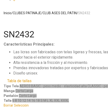
Inicio
/
CLUBES PATINAJE
/
CLUB ASES DEL PATIN
/
SN2432
SN2432
Características Principales:
Las licras son fabricadas con telas ligeras y frescas, l
sudor hacia el exterior rápidamente.
Alta resistencia a la fricción y al movimiento.
Prendas innovadoras tratadas por expertos y fabricadas c
Diseño unisex.
Tabla de tallas
Tipo Tela
AERO3
BASIC - peso medio - elasticidad alta
CLASSIC - pes
Manga
Corta
Larga
Pantalón
Corto
Largo
Talla
6
8
10
12
14
16
18
S
M
L
XL
XXL
XXXL
Borrar Selección