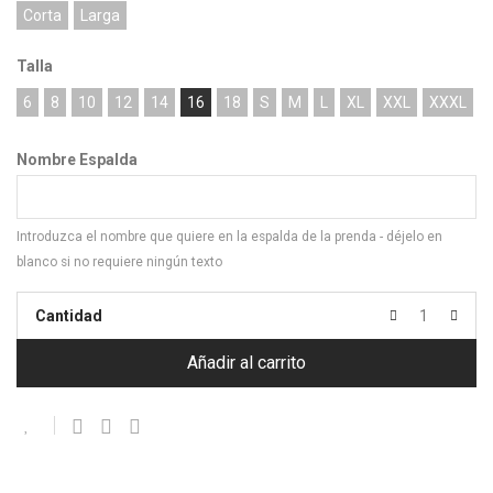
Corta
Larga
Talla
6
8
10
12
14
16
18
S
M
L
XL
XXL
XXXL
Nombre Espalda
Introduzca el nombre que quiere en la espalda de la prenda - déjelo en
blanco si no requiere ningún texto
Cantidad
Añadir al carrito