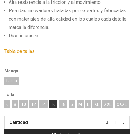
Alta resistencia a la fricción y al movimiento.
Prendas innovadoras tratadas por expertos y fabricadas
con materiales de alta calidad en los cuales cada detalle
marca la diferencia.
Diseño unisex.
Tabla de tallas
Manga
Larga
Talla
6
8
10
12
14
16
18
S
M
L
XL
XXL
XXXL
Cantidad