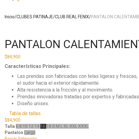
Inicio
/
CLUBES PATINAJE
/
CLUB REAL FENIX
/
PANTALON CALENTAMIE
PANTALON CALENTAMIENT
$
84,900
Características Principales:
Las prendas son fabricadas con telas ligeras y frescas, 
el sudor hacia el exterior rápidamente.
Alta resistencia a la fricción y al movimiento.
Prendas innovadoras tratadas por expertos y fabricadas c
Diseño unisex.
Tabla de tallas
$
84,900
Talla
6
8
10
12
14
16
18
S
M
L
XL
XXL
XXXL
Pantalón
Largo
Borrar Selección