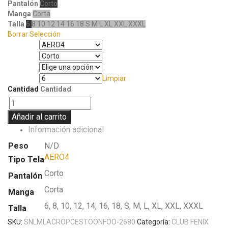
Pantalón
Corto
Manga
Corta
Talla
6
8
10
12
14
16
18
S
M
L
XL
XXL
XXXL
Borrar Selección
Tipo Tela
Pantalón
Manga
Limpiar
Talla
Cantidad
Cantidad
Añadir al carrito
Información adicional
Peso
N/D
AERO4
Tipo Tela
Corto
Pantalón
Corta
Manga
6, 8, 10, 12, 14, 16, 18, S, M, L, XL, XXL, XXXL
Talla
SKU:
SNLMLACROPCESTOONFOO-2680
Categoría:
CLUB FENIX