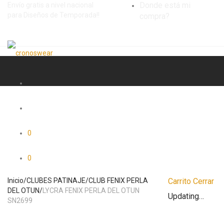
Donde está mi
Envío gratis a nivel nacional
para Diseños de Temporada!!
compra?
0
0
Inicio
/
CLUBES PATINAJE
/
CLUB FENIX PERLA
Carrito
Cerrar
DEL OTUN
/
LYCRA FENIX PERLA DEL OTUN
Updating…
SN2699