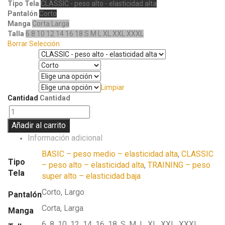
Tipo Tela
CLASSIC - peso alto - elasticidad alta
Pantalón
Corto
Manga
Corta
Larga
Talla
6
8
10
12
14
16
18
S
M
L
XL
XXL
XXXL
Borrar Selección
Tipo Tela
Pantalón
Manga
Limpiar
Talla
Cantidad
Cantidad
Añadir al carrito
Información adicional
BASIC – peso medio – elasticidad alta
,
CLASSIC
Tipo
– peso alto – elasticidad alta
,
TRAINING – peso
Tela
super alto – elasticidad baja
Corto, Largo
Pantalón
Corta, Larga
Manga
6, 8, 10, 12, 14, 16, 18, S, M, L, XL, XXL, XXXL