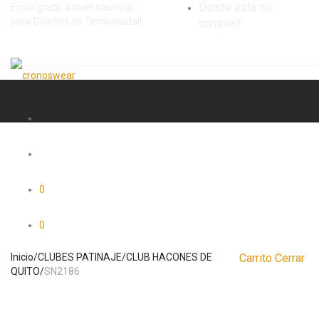
Donde está mi
Envío gratis a nivel nacional
para Diseños de Temporada!!
compra?
0
0
Inicio
/
CLUBES PATINAJE
/
CLUB HACONES DE
Carrito
Cerrar
QUITO
/
SN2186