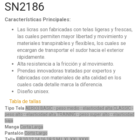
SN2186
Características Principales:
Las licras son fabricadas con telas ligeras y frescas,
las cuales permiten mayor libertad y movimiento y
materiales transpirables y flexibles, los cuales se
encargan de transportar el sudor hacia el exterior
rápidamente.
Alta resistencia a la fricción y al movimiento.
Prendas innovadoras tratadas por expertos y
fabricadas con materiales de alta calidad en los
cuales cada detalle marca la diferencia.
Diseño unisex.
Tabla de tallas
Tipo Tela
AERO3
BASIC - peso medio - elasticidad alta
CLASSIC -
peso alto - elasticidad alta
TRAINING - peso super alto - elasticidad
baja
Manga
Corta
Larga
Pantalón
Corto
Largo
Talla
6
8
10
12
14
16
18
S
M
L
XL
XXL
XXXL