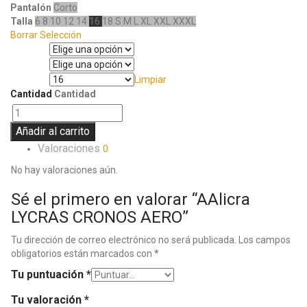
Pantalón
Corto
Talla
6
8
10
12
14
16
18
S
M
L
XL
XXL
XXXL
Borrar Selección
Manga
Pantalón
Limpiar
Talla
Cantidad
Cantidad
Añadir al carrito
Valoraciones
0
No hay valoraciones aún.
Sé el primero en valorar “AAlicra
LYCRAS CRONOS AERO”
Tu dirección de correo electrónico no será publicada.
Los campos
obligatorios están marcados con
*
Tu puntuación
*
Tu valoración
*