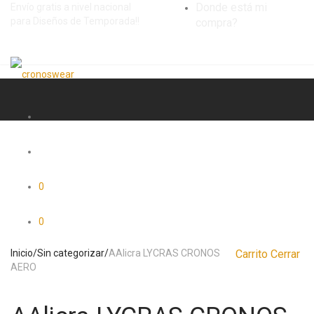
Donde está mi
Envío gratis a nivel nacional
para Diseños de Temporada!!
compra?
0
0
Inicio
/
Sin categorizar
/
AAlicra LYCRAS CRONOS
Carrito
Cerrar
AERO