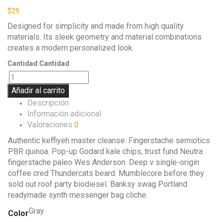
$
29
Designed for simplicity and made from high quality
materials. Its sleek geometry and material combinations
creates a modern personalized look.
Cantidad
Cantidad
Añadir al carrito
Descripción
Información adicional
Valoraciones
0
Authentic keffiyeh master cleanse. Fingerstache semiotics
PBR quinoa. Pop-up Godard kale chips, trust fund Neutra
fingerstache paleo Wes Anderson. Deep v single-origin
coffee cred Thundercats beard. Mumblecore before they
sold out roof party biodiesel. Banksy swag Portland
readymade synth messenger bag cliche.
Gray
Color