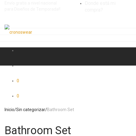
Donde está mi
Envío gratis a nivel nacional
para Diseños de Temporada!!
compra?
0
0
Inicio
/
Sin categorizar
/
Bathroom Set
Bathroom Set