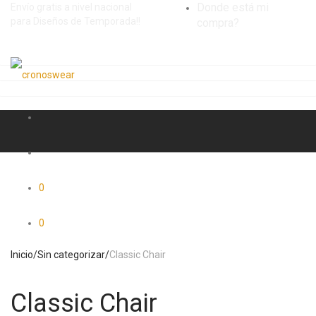
Donde está mi
Envío gratis a nivel nacional
para Diseños de Temporada!!
compra?
0
0
Inicio
/
Sin categorizar
/
Classic Chair
Classic Chair