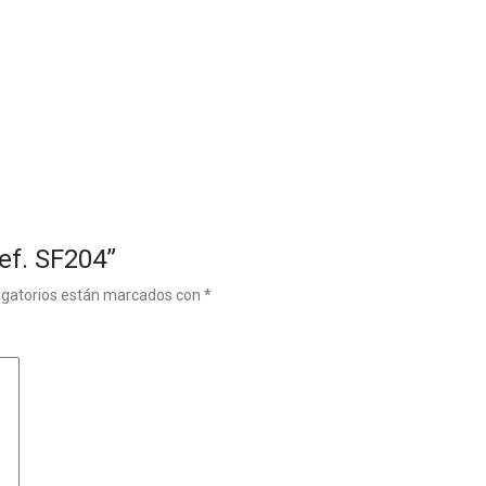
Ref. SF204”
igatorios están marcados con
*