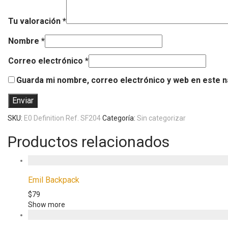
Tu valoración
*
Nombre
*
Correo electrónico
*
Guarda mi nombre, correo electrónico y web en este 
SKU:
E0 Definition Ref. SF204
Categoría:
Sin categorizar
Productos relacionados
Emil Backpack
$
79
Show more