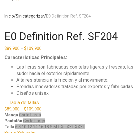
Inicio
/
Sin categorizar
/
E0 Definition Ref. SF204
E0 Definition Ref. SF204
$
89,900
–
$
109,900
Características Principales:
Las licras son fabricadas con telas ligeras y frescas, l
sudor hacia el exterior rápidamente.
Alta resistencia a la fricción y al movimiento.
Prendas innovadoras tratadas por expertos y fabricadas c
Diseños unisex.
Tabla de tallas
$
89,900
–
$
109,900
Manga
Corta
Larga
Pantalón
Corto
Largo
Talla
6
8
10
12
14
16
18
S
M
L
XL
XXL
XXXL
Borrar Selección