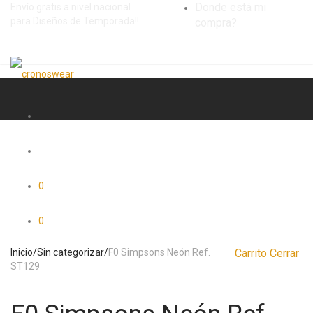
Donde está mi
Envío gratis a nivel nacional
para Diseños de Temporada!!
compra?
0
0
Inicio
/
Sin categorizar
/
F0 Simpsons Neón Ref.
Carrito
Cerrar
ST129