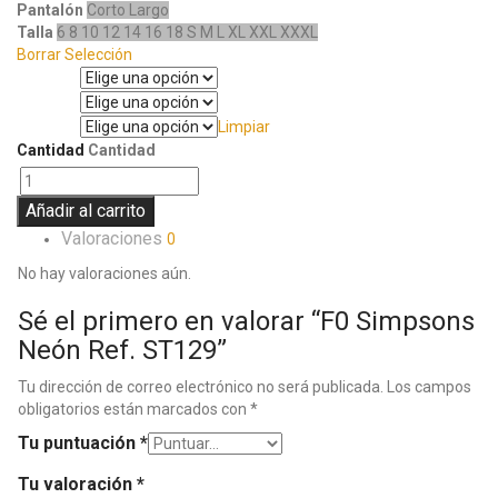
Pantalón
Corto
Largo
Talla
6
8
10
12
14
16
18
S
M
L
XL
XXL
XXXL
Borrar Selección
Manga
Pantalón
Limpiar
Talla
Cantidad
Cantidad
Añadir al carrito
Valoraciones
0
No hay valoraciones aún.
Sé el primero en valorar “F0 Simpsons
Neón Ref. ST129”
Tu dirección de correo electrónico no será publicada.
Los campos
obligatorios están marcados con
*
Tu puntuación
*
Tu valoración
*