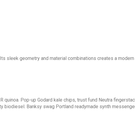
. Its sleek geometry and material combinations creates a modern
R quinoa. Pop-up Godard kale chips, trust fund Neutra fingerst
rty biodiesel. Banksy swag Portland readymade synth messenger