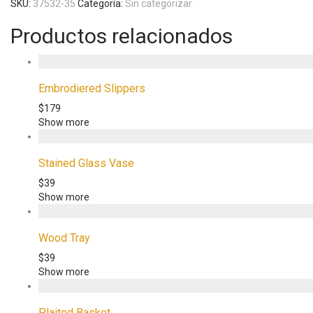
SKU:
37532-35
Categoría:
Sin categorizar
Productos relacionados
Embrodiered Slippers
$
179
Show more
Stained Glass Vase
$
39
Show more
Wood Tray
$
39
Show more
Plaited Basket