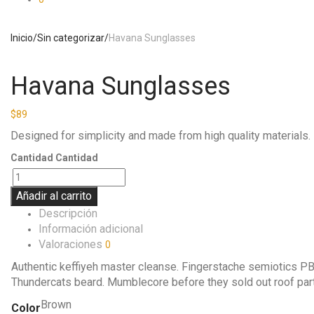
Inicio
/
Sin categorizar
/
Havana Sunglasses
Havana Sunglasses
$
89
Designed for simplicity and made from high quality materials
Cantidad
Cantidad
Añadir al carrito
Descripción
Información adicional
Valoraciones
0
Authentic keffiyeh master cleanse. Fingerstache semiotics PB
Thundercats beard. Mumblecore before they sold out roof pa
Brown
Color