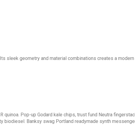
. Its sleek geometry and material combinations creates a modern
R quinoa. Pop-up Godard kale chips, trust fund Neutra fingerst
rty biodiesel. Banksy swag Portland readymade synth messenger