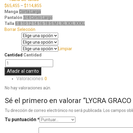
$
65,455
–
$
114,855
Manga
Corta
Larga
Pantalón
3/4
Corto
Largo
Talla
6
8
10
12
14
16
18
S
M
L
XL
XXL
XXXL
Borrar Selección
Manga
Pantalón
Limpiar
Talla
Cantidad
Cantidad
Añadir al carrito
Valoraciones
0
No hay valoraciones aún.
Sé el primero en valorar “LYCRA GRACO
Tu dirección de correo electrónico no será publicada.
Los campos obl
Tu puntuación
*