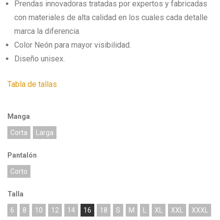
Prendas innovadoras tratadas por expertos y fabricadas
con materiales de alta calidad en los cuales cada detalle
marca la diferencia.
Color Neón para mayor visibilidad.
Diseño unisex.
Tabla de tallas
Manga
Corta
Larga
Pantalón
Corto
Talla
6
8
10
12
14
16
18
S
M
L
XL
XXL
XXXL