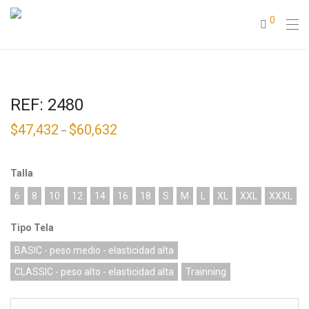
0
REF: 2480
$
47,432
$
60,632
–
Talla
6
8
10
12
14
16
18
S
M
L
XL
XXL
XXXL
Tipo Tela
BASIC - peso medio - elasticidad alta
CLASSIC - peso alto - elasticidad alta
Trainning