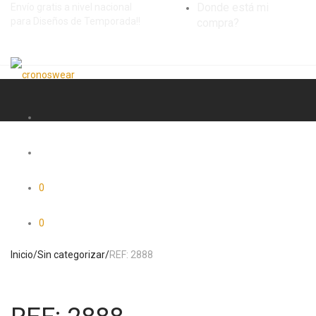
Donde está mi
Envío gratis a nivel nacional
para Diseños de Temporada!!
compra?
0
0
Inicio
/
Sin categorizar
/
REF: 2888