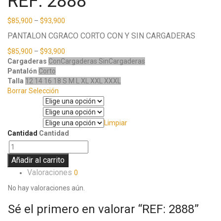
REF: 2888
$
85,900
–
$
93,900
PANTALON CGRACO CORTO CON Y SIN CARGADERAS
$
85,900
–
$
93,900
Cargaderas
ConCargaderas
SinCargaderas
Pantalón
Corto
Talla
12
14
16
18
S
M
L
XL
XXL
XXXL
Borrar Selección
Cargaderas
Pantalón
Limpiar
Talla
Cantidad
Cantidad
Añadir al carrito
Valoraciones
0
No hay valoraciones aún.
Sé el primero en valorar “REF: 2888”