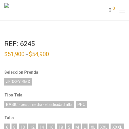
0
REF: 6245
$
51,900
$
54,900
–
Seleccion Prenda
JERSEY BMX
Tipo Tela
BASIC - peso medio - elasticidad alta
PRO
Talla
6
8
10
12
14
16
18
S
M
L
XL
XXL
XXXL