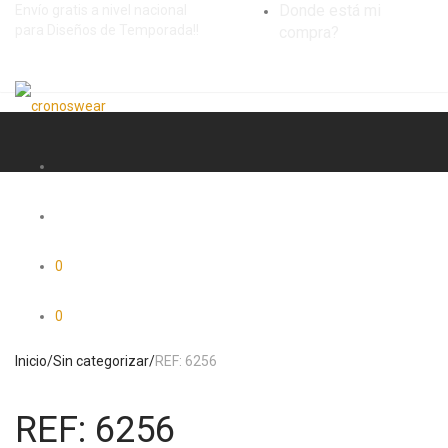
Donde está mi
Envío gratis a nivel nacional
para Diseños de Temporada!!
compra?
0
0
Inicio
/
Sin categorizar
/
REF: 6256
REF: 6256