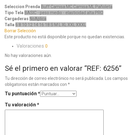
Seleccion Prenda
Buff
Camisa MC
Camisa ML
Pañoleta
Tipo Tela
BASIC - peso medio - elasticidad alta
PRO
Cargaderas
NoAplica
Talla
6
8
10
12
14
16
18
S
M
L
XL
XXL
XXXL
Borrar Selección
Este producto no está disponible porque no quedan existencias.
Valoraciones
0
No hay valoraciones aún.
Sé el primero en valorar “REF: 6256”
Tu dirección de correo electrónico no será publicada.
Los campos
obligatorios están marcados con
*
Tu puntuación
*
Tu valoración
*