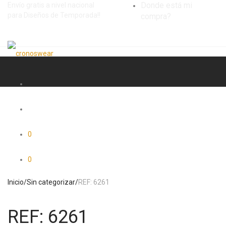
Donde está mi
Envío gratis a nivel nacional
para Diseños de Temporada!!
compra?
0
0
Inicio
/
Sin categorizar
/
REF: 6261
REF: 6261