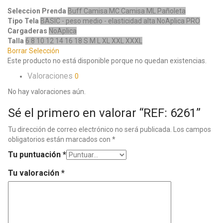
Seleccion Prenda
Buff
Camisa MC
Camisa ML
Pañoleta
Tipo Tela
BASIC - peso medio - elasticidad alta
NoAplica
PRO
Cargaderas
NoAplica
Talla
6
8
10
12
14
16
18
S
M
L
XL
XXL
XXXL
Borrar Selección
Este producto no está disponible porque no quedan existencias.
Valoraciones
0
No hay valoraciones aún.
Sé el primero en valorar “REF: 6261”
Tu dirección de correo electrónico no será publicada.
Los campos
obligatorios están marcados con
*
Tu puntuación
*
Tu valoración
*