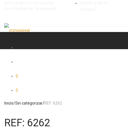
Donde está mi
Envío gratis a nivel nacional
para Diseños de Temporada!!
compra?
0
0
Inicio
/
Sin categorizar
/
REF: 6262
REF: 6262