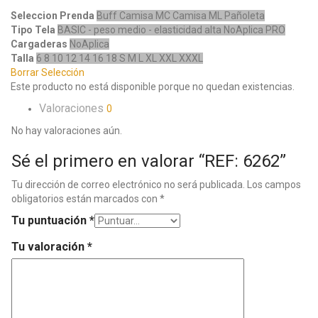
Seleccion Prenda
Buff
Camisa MC
Camisa ML
Pañoleta
Tipo Tela
BASIC - peso medio - elasticidad alta
NoAplica
PRO
Cargaderas
NoAplica
Talla
6
8
10
12
14
16
18
S
M
L
XL
XXL
XXXL
Borrar Selección
Este producto no está disponible porque no quedan existencias.
Valoraciones
0
No hay valoraciones aún.
Sé el primero en valorar “REF: 6262”
Tu dirección de correo electrónico no será publicada.
Los campos
obligatorios están marcados con
*
Tu puntuación
*
Tu valoración
*