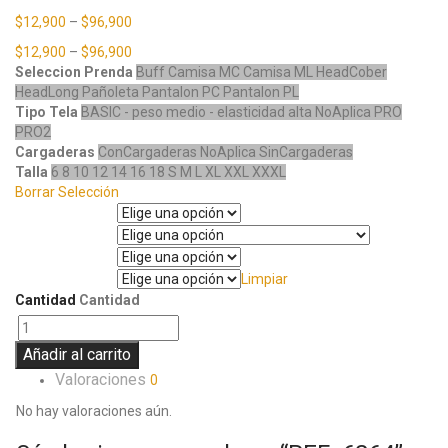
$
12,900
–
$
96,900
$
12,900
–
$
96,900
Seleccion Prenda
Buff
Camisa MC
Camisa ML
HeadCober
HeadLong
Pañoleta
Pantalon PC
Pantalon PL
Tipo Tela
BASIC - peso medio - elasticidad alta
NoAplica
PRO
PRO2
Cargaderas
ConCargaderas
NoAplica
SinCargaderas
Talla
6
8
10
12
14
16
18
S
M
L
XL
XXL
XXXL
Borrar Selección
Seleccion Prenda
Tipo Tela
Cargaderas
Limpiar
Talla
Cantidad
Cantidad
Añadir al carrito
Valoraciones
0
No hay valoraciones aún.