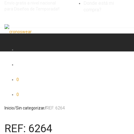
Donde está mi
Envío gratis a nivel nacional
para Diseños de Temporada!!
compra?
0
0
Inicio
/
Sin categorizar
/
REF: 6264
REF: 6264