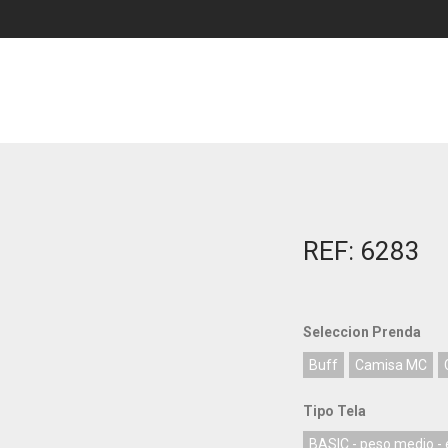
REF: 6283
Seleccion Prenda
Buff
Camisa MC
Tipo Tela
BASIC - peso medio - e