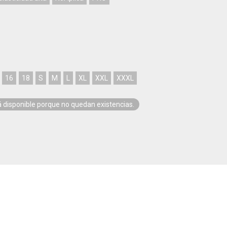
16
18
S
M
L
XL
XXL
XXXL
á disponible porque no quedan existencias.