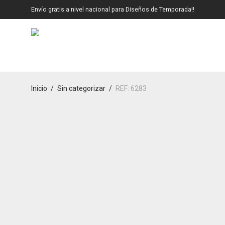
Envío gratis a nivel nacional para Diseños de Temporada!!
Inicio
/
Sin categorizar
/
REF: 6283