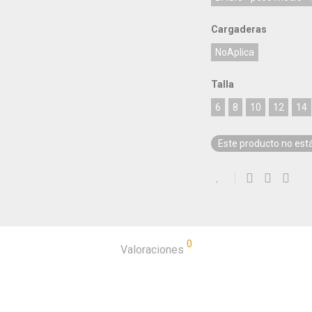
Cargaderas
NoAplica
Talla
6
8
10
12
14
Este producto no est
0
Valoraciones