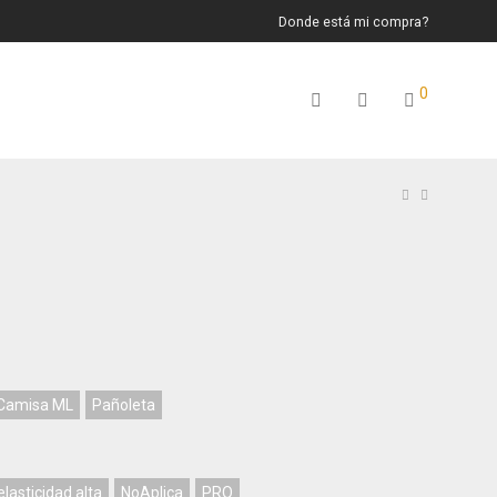
Donde está mi compra?
0
Camisa ML
Pañoleta
lasticidad alta
NoAplica
PRO