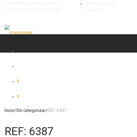
Donde está mi
Envío gratis a nivel nacional
para Diseños de Temporada!!
compra?
0
0
Inicio
/
Sin categorizar
/
REF: 6387
REF: 6387