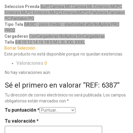
Seleccion Prenda
Buff
Camisa MC
Camisa ML
Enterizo MCPC
Enterizo MLPC
Enterizo MLPQ
EnterizoMCPQ
Pañoleta
Pantalon
PC
Pantalon PQ
Tipo Tela
BASIC - peso medio - elasticidad alta
NoAplica
PRO
PRO2
Cargaderas
ConCargaderas
NoAplica
SinCargaderas
Talla
6
8
10
12
14
16
18
S
M
L
XL
XXL
XXXL
Borrar Selección
Este producto no está disponible porque no quedan existencias.
Valoraciones
0
No hay valoraciones aún.
Sé el primero en valorar “REF: 6387”
Tu dirección de correo electrónico no será publicada.
Los campos
obligatorios están marcados con
*
Tu puntuación
*
Tu valoración
*