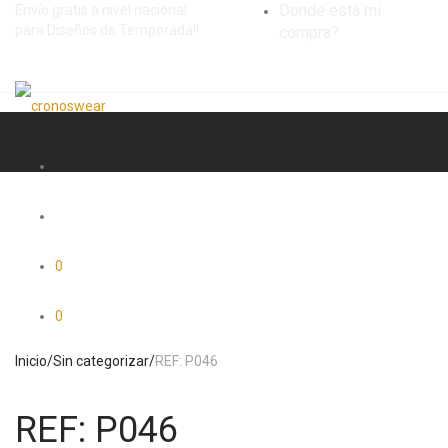
Donde está mi
Envío gratis a nivel nacional
para Diseños de Temporada!!
compra?
0
0
Inicio
/
Sin categorizar
/
REF: P046
REF: P046