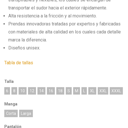
transportar el sudor hacia el exterior rápidamente.
Alta resistencia a la fricción y al movimiento.
Prendas innovadoras tratadas por expertos y fabricadas
con materiales de alta calidad en los cuales cada detalle
marca la diferencia.
Diseños unisex.
Tabla de tallas
Talla
6
8
10
12
14
16
18
S
M
L
XL
XXL
XXXL
Manga
Corta
Larga
Pantalón