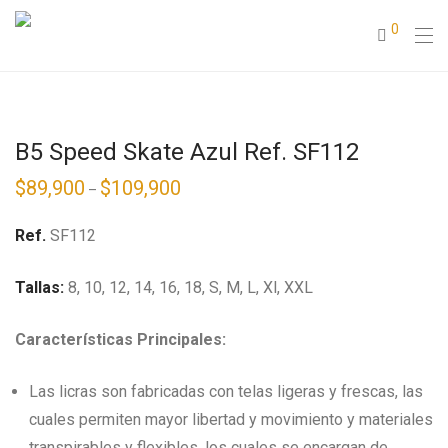
0
B5 Speed Skate Azul Ref. SF112
$
89,900
$
109,900
–
Ref.
SF112
Tallas:
8, 10, 12, 14, 16, 18, S, M, L, Xl, XXL
Características Principales:
Las licras son fabricadas con telas ligeras y frescas, las
cuales permiten mayor libertad y movimiento y materiales
transpirables y flexibles, los cuales se encargan de