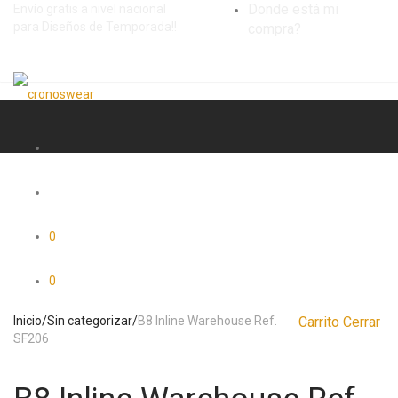
Donde está mi
Envío gratis a nivel nacional
para Diseños de Temporada!!
compra?
0
0
Inicio
/
Sin categorizar
/
B8 Inline Warehouse Ref.
Carrito
Cerrar
SF206