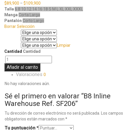
$
89,900
–
$
109,900
Talla
6
8
10
12
14
16
18
S
M
L
XL
XXL
XXXL
Manga
Corta
Larga
Pantalón
Corto
Largo
Borrar Selección
Talla
Manga
Limpiar
Pantalón
Cantidad
Cantidad
Añadir al carrito
Valoraciones
0
No hay valoraciones aún.
Sé el primero en valorar “B8 Inline
Warehouse Ref. SF206”
Tu dirección de correo electrónico no será publicada.
Los campos
obligatorios están marcados con
*
Tu puntuación
*