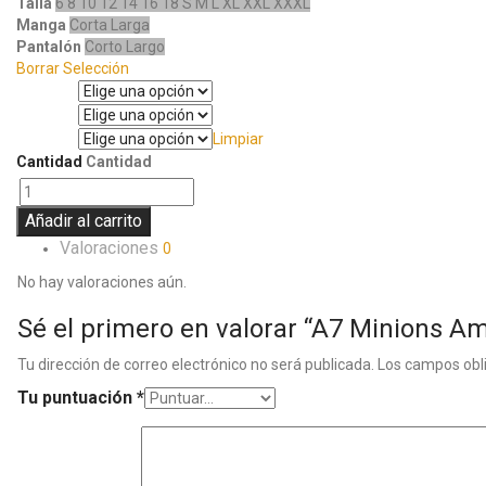
Talla
6
8
10
12
14
16
18
S
M
L
XL
XXL
XXXL
Manga
Corta
Larga
Pantalón
Corto
Largo
Borrar Selección
Talla
Manga
Limpiar
Pantalón
Cantidad
Cantidad
Añadir al carrito
Valoraciones
0
No hay valoraciones aún.
Sé el primero en valorar “A7 Minions Am
Tu dirección de correo electrónico no será publicada.
Los campos obl
Tu puntuación
*