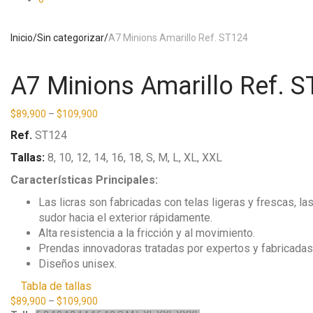
Inicio
/
Sin categorizar
/
A7 Minions Amarillo Ref. ST124
A7 Minions Amarillo Ref. 
$
89,900
–
$
109,900
Ref.
ST124
Tallas:
8, 10, 12, 14, 16, 18, S, M, L, XL, XXL
Características Principales:
Las licras son fabricadas con telas ligeras y frescas, l
sudor hacia el exterior rápidamente.
Alta resistencia a la fricción y al movimiento.
Prendas innovadoras tratadas por expertos y fabricadas c
Diseños unisex.
Tabla de tallas
$
89,900
–
$
109,900