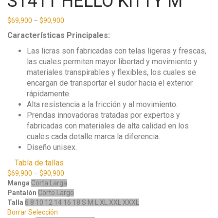
ST411 HELLO KITTY M
$
69,900
–
$
90,900
Características Principales:
Las licras son fabricadas con telas ligeras y frescas,
las cuales permiten mayor libertad y movimiento y
materiales transpirables y flexibles, los cuales se
encargan de transportar el sudor hacia el exterior
rápidamente.
Alta resistencia a la fricción y al movimiento.
Prendas innovadoras tratadas por expertos y
fabricadas con materiales de alta calidad en los
cuales cada detalle marca la diferencia.
Diseño unisex.
Tabla de tallas
$
69,900
–
$
90,900
Manga
Corta
Larga
Pantalón
Corto
Largo
Talla
6
8
10
12
14
16
18
S
M
L
XL
XXL
XXXL
Borrar Selección