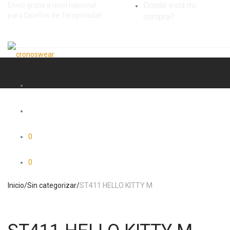
Donde está mi
Envío gratis a nivel nacional
para Diseños de Temporada!!
compra?
0
0
Inicio
/
Sin categorizar
/
ST411 HELLO KITTY M