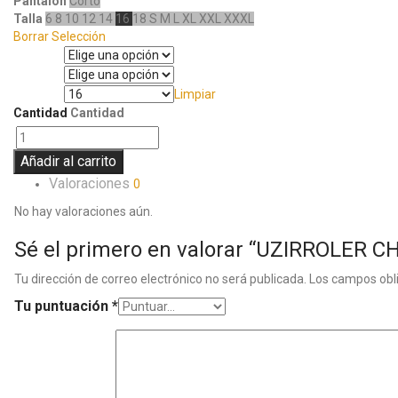
Pantalón
Corto
Talla
6
8
10
12
14
16
18
S
M
L
XL
XXL
XXXL
Borrar Selección
Manga
Pantalón
Limpiar
Talla
Cantidad
Cantidad
Añadir al carrito
Valoraciones
0
No hay valoraciones aún.
Sé el primero en valorar “UZIRROLER 
Tu dirección de correo electrónico no será publicada.
Los campos obl
Tu puntuación
*