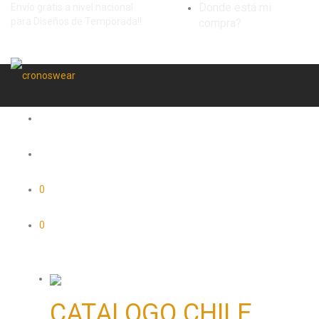
Donde está mi
Envío gratis a nivel nacional
para Diseños de Temporada!!
compra?
0
0
CATALOGO CHILE