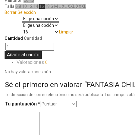
Pantalón
Corto
Talla
6
8
10
12
14
16
18
S
M
L
XL
XXL
XXXL
Borrar Selección
Manga
Pantalón
Limpiar
Talla
Cantidad
Cantidad
Añadir al carrito
Valoraciones
0
No hay valoraciones aún.
Sé el primero en valorar “FANTASIA C
Tu dirección de correo electrónico no será publicada.
Los campos obl
Tu puntuación
*