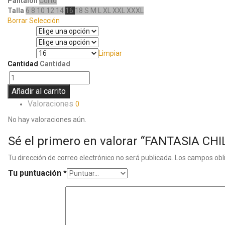
Pantalón
Corto
Talla
6
8
10
12
14
16
18
S
M
L
XL
XXL
XXXL
Borrar Selección
Manga
Pantalón
Limpiar
Talla
Cantidad
Cantidad
Añadir al carrito
Valoraciones
0
No hay valoraciones aún.
Sé el primero en valorar “FANTASIA C
Tu dirección de correo electrónico no será publicada.
Los campos obl
Tu puntuación
*