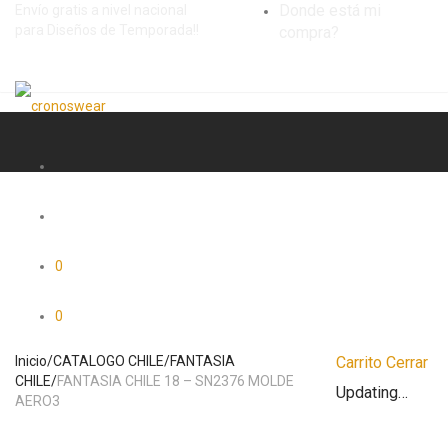
Donde está mi
Envío gratis a nivel nacional
para Diseños de Temporada!!
compra?
0
0
Inicio
/
CATALOGO CHILE
/
FANTASIA
Carrito
Cerrar
CHILE
/
FANTASIA CHILE 18 – SN2376 MOLDE
Updating…
AERO3