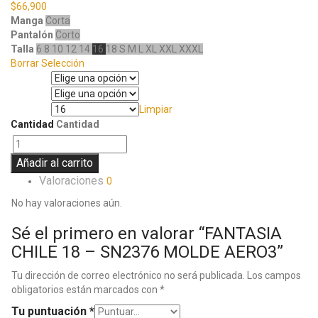
$
66,900
Manga
Corta
Pantalón
Corto
Talla
6
8
10
12
14
16
18
S
M
L
XL
XXL
XXXL
Borrar Selección
Manga
Pantalón
Limpiar
Talla
Cantidad
Cantidad
Añadir al carrito
Valoraciones
0
No hay valoraciones aún.
Sé el primero en valorar “FANTASIA
CHILE 18 – SN2376 MOLDE AERO3”
Tu dirección de correo electrónico no será publicada.
Los campos
obligatorios están marcados con
*
Tu puntuación
*