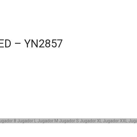
D – YN2857
Jugador
8 Jugador
L Jugador
M Jugador
S Jugador
XL Jugador
XXL Jug